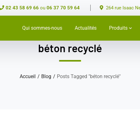
02 43 58 69 66
ou
06 37 70 59 64
264 rue Isaac N
Qui sommes-nous
Actualités
Produits
béton recyclé
Accueil
Blog
Posts Tagged "béton recyclé"