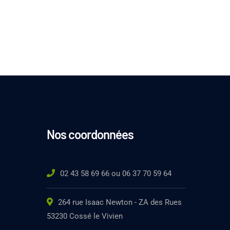
Nos coordonnées
02 43 58 69 66 ou 06 37 70 59 64
264 rue Isaac Newton - ZA des Rues
53230 Cossé le Vivien