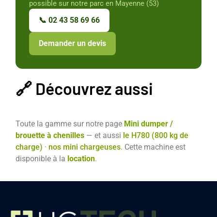
possible sur notre parc en Mayenne (53)
📞 02 43 58 69 66
Demander un devis
🔗 Découvrez aussi
Toute la gamme sur notre page
Mini dumper /
brouette à chenilles
— et aussi
le H780 (800 kg de
charge)
·
nos mini chargeuses
. Cette machine est
disponible à la
location
.