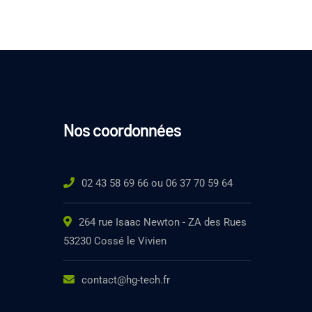
Nos coordonnées
02 43 58 69 66 ou 06 37 70 59 64
264 rue Isaac Newton - ZA des Rues
53230 Cossé le Vivien
contact@hg-tech.fr